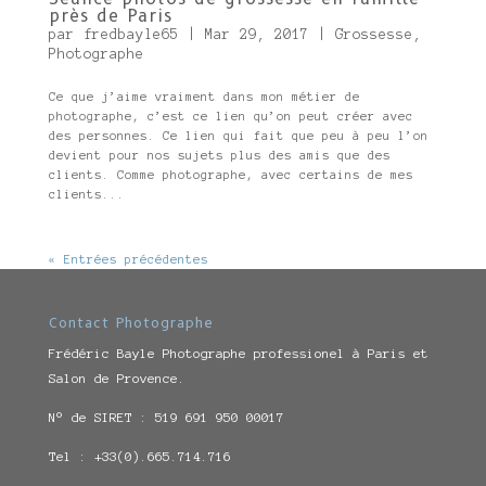
près de Paris
par
fredbayle65
|
Mar 29, 2017
|
Grossesse
,
Photographe
Ce que j’aime vraiment dans mon métier de
photographe, c’est ce lien qu’on peut créer avec
des personnes. Ce lien qui fait que peu à peu l’on
devient pour nos sujets plus des amis que des
clients. Comme photographe, avec certains de mes
clients...
« Entrées précédentes
Contact Photographe
Frédéric Bayle Photographe professionel à Paris et
Salon de Provence.
N° de SIRET : 519 691 950 00017
Tel : +33(0).665.714.716