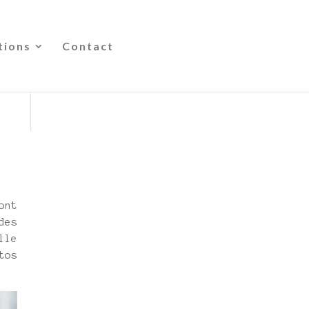
tions
Contact
ont
des
lle
tos