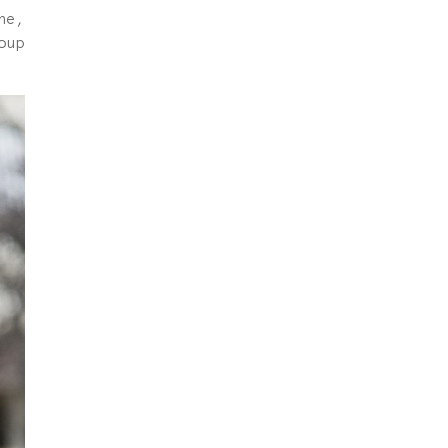
ne,
oup