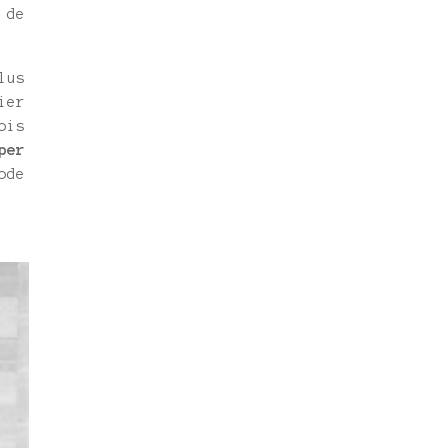
 de
lus
ier
ois
per
ode