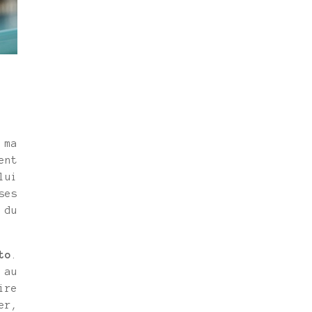
 ma
ent
lui
ses
 du
to
.
 au
ire
er,