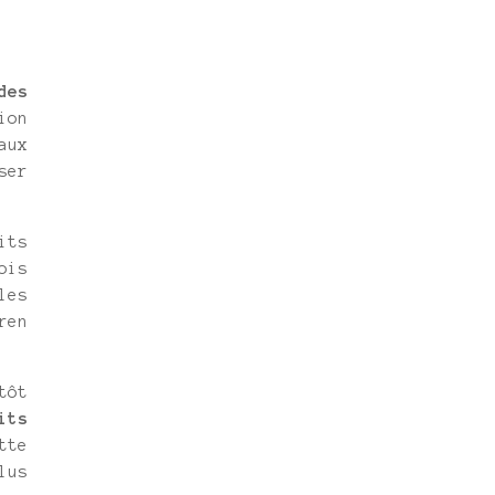
des
ion
aux
ser
its
ois
les
ren
tôt
its
tte
lus