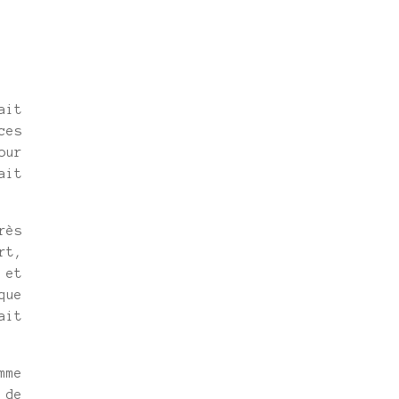
ait
ces
our
ait
rès
rt,
 et
que
ait
mme
 de