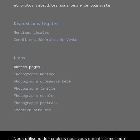
et photos interdites sous peine de poursuite.
Dispositions légales
Mentions Légales
Conditions Générales de Vente
Liens
Autres pages :
Photographe mariage
Photographe grossesse bébé
Photographe famille
Photographe couple
Photographe portrait
Creation site web
Nous utilisons des cookies pour vous garantir la meilleure