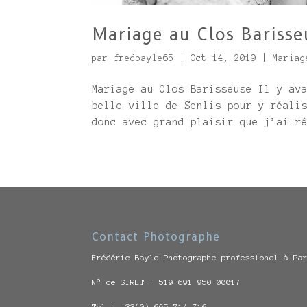
Mariage au Clos Barisse
par
fredbayle65
|
Oct 14, 2019
|
Mariag
Mariage au Clos Barisseuse Il y av
belle ville de Senlis pour y réali
donc avec grand plaisir que j’ai r
Contact Photographe
Frédéric Bayle Photographe professionel à Pa
N° de SIRET : 519 691 950 00017
Tel : +33(0).665.714.716