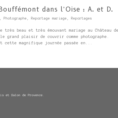
ouffémont dans l’Oise : A. et D.
,
Photographe
,
Reportage mariage
,
Reportages
ce très beau et très émouvant mariage au Château d
 le grand plaisir de couvrir comme photographe.
nt cette magnifique journée passée en...
ris et Salon de Provence.