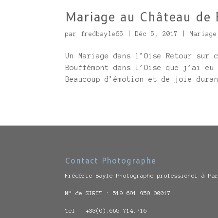
Mariage au Château de B
par
fredbayle65
|
Déc 5, 2017
|
Mariage
Un Mariage dans l’Oise Retour sur 
Bouffémont dans l’Oise que j’ai eu
Beaucoup d’émotion et de joie dura
Contact Photographe
Frédéric Bayle Photographe professionel à Pa
N° de SIRET : 519 691 950 00017
Tel : +33(0).665.714.716