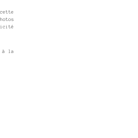
cette
hotos
icité
 à la