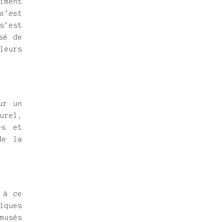
iment
s’est
s’est
sé de
leurs
ur un
urel,
és et
de la
 à ce
lques
musés