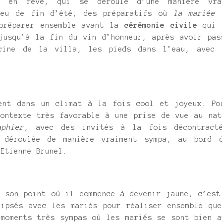
n en rêve, qui se déroule d’une manière vra
leu de fin d’été, des préparatifs où
la mariée 
préparer ensemble avant la
cérémonie civile
qui 
 jusqu’à la fin du vin d’honneur, après avoir pas
cine de la villa, les pieds dans l’eau, avec 
ent dans un climat à la fois cool et joyeux. Po
ontexte très favorable à une prise de vue au nat
aphier
, avec des invités à la fois décontract
i déroulée de manière vraiment sympa, au bord 
’Etienne Brunel.
à son point où il commence à devenir jaune, c’est
lipsés avec les mariés pour réaliser ensemble que
 moments très sympas où les mariés se sont bien a