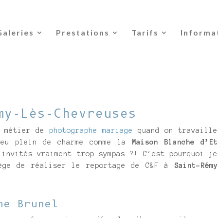
Galeries
Prestations
Tarifs
Informa
my-Lès-Chevreuses
n métier de
photographe mariage
quand on travaille
ieu plein de charme comme la
Maison Blanche d’Et
invités vraiment trop sympas ?! C’est pourquoi je
lège de réaliser le reportage de C&F à
Saint-Rémy
ne Brunel