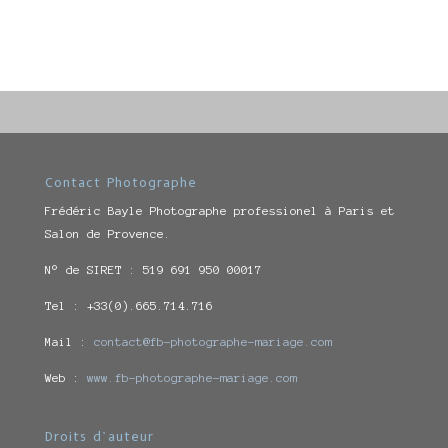
Contact Photographe
Frédéric Bayle Photographe professionel à Paris et
Salon de Provence.
N° de SIRET : 519 691 950 00017
Tel : +33(0).665.714.716
Mail :
contact@fb-photographe-mariage.com
Web :
www.fb-photographe-mariage.com
Droits d’auteur