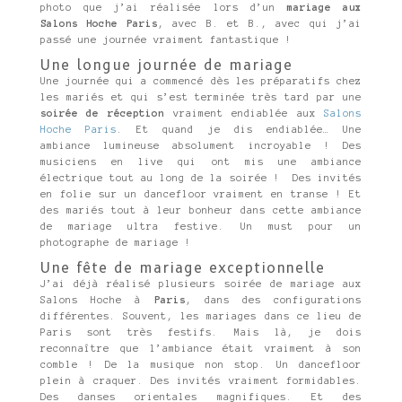
photo que j’ai réalisée lors d’un
mariage aux
Salons Hoche Paris
, avec B. et B., avec qui j’ai
passé une journée vraiment fantastique !
Une longue journée de mariage
Une journée qui a commencé dès les préparatifs chez
les mariés et qui s’est terminée très tard par une
soirée de réception
vraiment endiablée aux
Salons
Hoche Paris
. Et quand je dis endiablée… Une
ambiance lumineuse absolument incroyable ! Des
musiciens en live qui ont mis une ambiance
électrique tout au long de la soirée ! Des invités
en folie sur un dancefloor vraiment en transe ! Et
des mariés tout à leur bonheur dans cette ambiance
de mariage ultra festive. Un must pour un
photographe de mariage !
Une fête de mariage exceptionnelle
J’ai déjà réalisé plusieurs soirée de mariage aux
Salons Hoche à
Paris
, dans des configurations
différentes. Souvent, les mariages dans ce lieu de
Paris sont très festifs. Mais là, je dois
reconnaître que l’ambiance était vraiment à son
comble ! De la musique non stop. Un dancefloor
plein à craquer. Des invités vraiment formidables.
Des danses orientales magnifiques. Et des