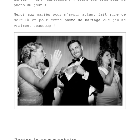
photo du jour !
Merci aux mariés pour m’avoir autant fait rire ce
soir-là et pour cette
photo de mariage
que j’aime
vraiment beaucoup !