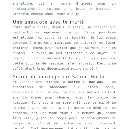
animations qui en terme d’images pour un
photographe de mariage
sont juste un bonheur !
Vraiment exceptionnel vous dis-je !
Une anecdote avec le marié
Notre marié avait, depuis le matin, sa chemise qui
baillait très légèrement, ce qui n’était pas très
esthétique. Au cours de la journée, je lui avais
demandé à plusieurs reprises de refermer ce léger
entrebâillement pour éviter que ça se voit sur les
photos. On avait un peu plaisanté à ce sujet… Le
marié, du genre un peu fanfaron, en tous cas sur
cette journée de mariage, s’en amusait. Faut dire
qu’il était très décontracté notre marié !
Soirée de mariage aux Salons Hoche
Et lorsque est arrivée la
soirée du mariage
,… Les
animations se succédant aux Salons Hoche,
l’ambiance étant à son comble, les mariés montent
sur la scène pour chanter avec le groupe de
musique… Et c’est à ce moment-là que le marié se
plante devant moi et fais le geste de déchirer sa
chemise, tel une rock star ! Un moment qui passe
très vite,
juste le temps pour le photographe de
faire la photo
et de capter ce moment vraiment
génial ! Fort heureusement j’étais fin près pour ma