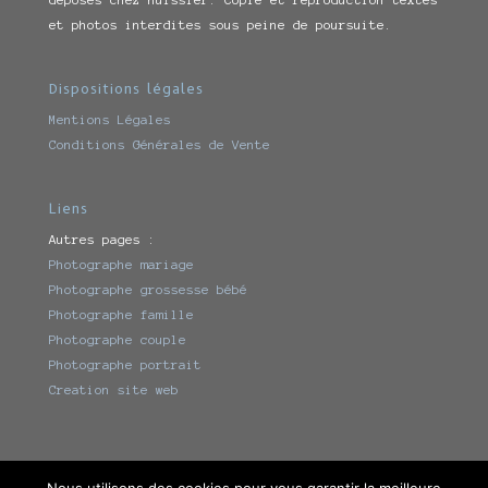
et photos interdites sous peine de poursuite.
Dispositions légales
Mentions Légales
Conditions Générales de Vente
Liens
Autres pages :
Photographe mariage
Photographe grossesse bébé
Photographe famille
Photographe couple
Photographe portrait
Creation site web