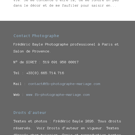
vie. Je me contente d’être là, de me fondre un peu
dans le décor et de me faufiler pour saisir en...
Contact Photographe
Frédéric Bayle Photographe professionel à Paris et
Salon de Provence.
N° de SIRET : 519 691 950 00017
Tel : +33(0).665.714.716
Mail :
contact@fb-photographe-mariage.com
Web :
www.fb-photographe-mariage.com
Droits d’auteur
Textes et photos : Frédéric Bayle 2026. Tous droits
réservés. Voir Droits d’auteur en vigueur. Textes
déposés chez huissier. Copie et reproduction textes