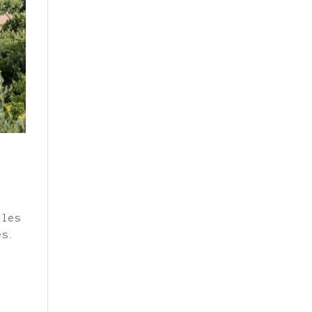
lles
es.