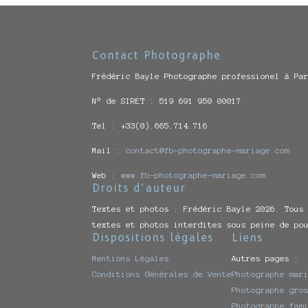
Contact Photographe
Frédéric Bayle Photographe professionel à Pa
N° de SIRET : 519 691 950 00017
Tel : +33(0).665.714.716
Mail :
contact@fb-photographe-mariage.com
Web :
www.fb-photographe-mariage.com
Droits d’auteur
Textes et photos : Frédéric Bayle 2026. Tous
textes et photos interdites sous peine de po
Dispositions légales
Liens
Mentions Légales
Autres pages :
Conditions Générales de Vente
Photographe mar
Photographe gro
Photographe fam