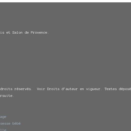
ris et Salon de Provence.
 droits réservés. Voir Droits d’auteur en vigueur. Textes déposé
ursuite.
iage
ssesse bébé
ille