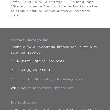
Paris, la ville de leurs rêves ! Ils m’ont fait
l’honneur de me confier la tâche de les faire rêver
en image durant de longues années en regardant
encore...
Contact Photographe
Frédéric Bayle Photographe professionel à Paris et
Salon de Provence.
N° de SIRET : 519 691 950 00017
Tel : +33(0).665.714.716
Mail :
contact@fb-photographe-mariage.com
Web :
www.fb-photographe-mariage.com
Droits d’auteur
Textes et photos : Frédéric Bayle 2026. Tous droits