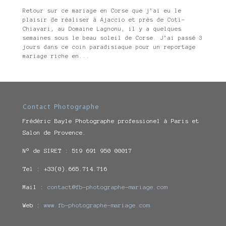
Retour sur ce mariage en Corse que j’ai eu le
plaisir de réaliser à Ajaccio et près de Coti-
Chiavari, au Domaine Lagnonu, il y a quelques
semaines sous le beau soleil de Corse. J’ai passé 3
jours dans ce coin paradisiaque pour un reportage
mariage riche en...
Contact Photographe
Frédéric Bayle Photographe professionel à Paris et
Salon de Provence.
N° de SIRET : 519 691 950 00017
Tel : +33(0).665.714.716
Mail :
contact@fb-photographe-mariage.com
Web :
www.fb-photographe-mariage.com