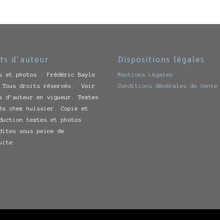
ts d’auteur
Dispositions légales
s et photos : Frédéric Bayle
Mentions Légales
 Tous droits réservés. Voir
Conditions Générales de Vente
s d’auteur en vigueur. Textes
és chez huissier. Copie et
duction textes et photos
dites sous peine de
uite.