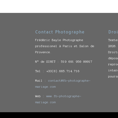
Contact Photographe
Droi
Frédéric Bayle Photographe
Texte
professionel à Paris et Salon de
2026.
Provence.
Droit
dépos
N° de SIRET : 519 691 950 00017
repro
inter
Tel : +33(0).665.714.716
pours
Mail :
contact@fb-photographe-
mariage.com
Web :
www.fb-photographe-
mariage.com