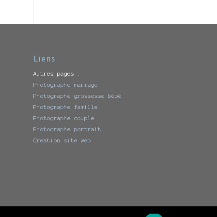
Liens
Autres pages :
Photographe mariage
Photographe grossesse bébé
Photographe famille
Photographe couple
Photographe portrait
Creation site web