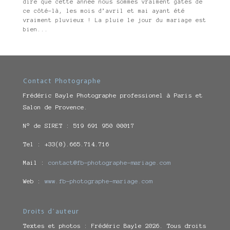
dire que cette année nous sommes vraiment gâtés de
ce côté-là, les mois d’avril et mai ayant été
vraiment pluvieux ! La pluie le jour du mariage est
bien...
Contact Photographe
Frédéric Bayle Photographe professionel à Paris et
Salon de Provence.
N° de SIRET : 519 691 950 00017
Tel : +33(0).665.714.716
Mail :
contact@fb-photographe-mariage.com
Web :
www.fb-photographe-mariage.com
Droits d’auteur
Textes et photos : Frédéric Bayle 2026. Tous droits