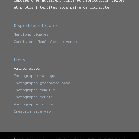
déposés chez huissier. Copie et reproduction textes
et photos interdites sous peine de poursuite.
Dispositions légales
Mentions Légales
Conditions Générales de Vente
Liens
Autres pages :
Photographe mariage
Photographe grossesse bébé
Photographe famille
Photographe couple
Photographe portrait
Creation site web