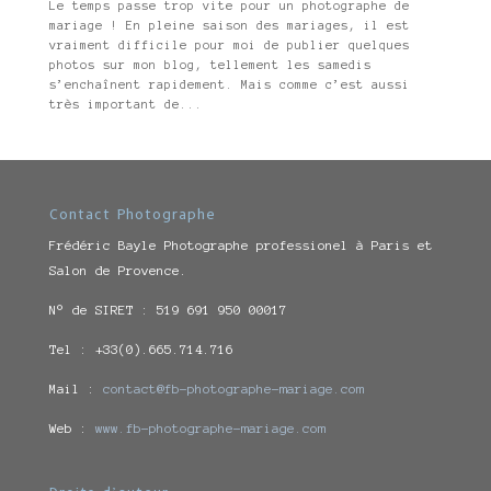
Le temps passe trop vite pour un photographe de
mariage ! En pleine saison des mariages, il est
vraiment difficile pour moi de publier quelques
photos sur mon blog, tellement les samedis
s’enchaînent rapidement. Mais comme c’est aussi
très important de...
Contact Photographe
Frédéric Bayle Photographe professionel à Paris et
Salon de Provence.
N° de SIRET : 519 691 950 00017
Tel : +33(0).665.714.716
Mail :
contact@fb-photographe-mariage.com
Web :
www.fb-photographe-mariage.com