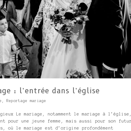
e : l’entrée dans l’église
e
,
Reportage mariage
igieux Le mariage, notamment le mariage à l’église
ant pour une jeune femme, mais aussi pour son futu
es, où le mariage est d’origine profondément