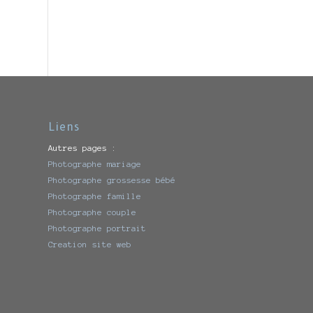
Liens
Autres pages :
Photographe mariage
Photographe grossesse bébé
Photographe famille
Photographe couple
Photographe portrait
Creation site web