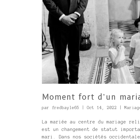
Moment fort d’un mariag
par
fredbayle65
|
Oct 14, 2022
|
Mariag
La mariée au centre du mariage rel
est un changement de statut import
mari. Dans nos sociétés occidental