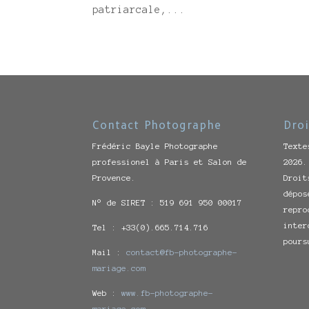
patriarcale,...
Contact Photographe
Droi
Frédéric Bayle Photographe
Texte
professionel à Paris et Salon de
2026.
Provence.
Droit
dépos
N° de SIRET : 519 691 950 00017
repro
inter
Tel : +33(0).665.714.716
pours
Mail :
contact@fb-photographe-
mariage.com
Web :
www.fb-photographe-
mariage.com