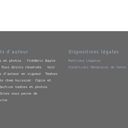
ts d’auteur
Dispositions légales
s et photos : Frédéric Bayle
Mentions Légales
 Tous droits réservés. Voir
Conditions Générales de Vente
s d’auteur en vigueur. Textes
és chez huissier. Copie et
duction textes et photos
dites sous peine de
uite.