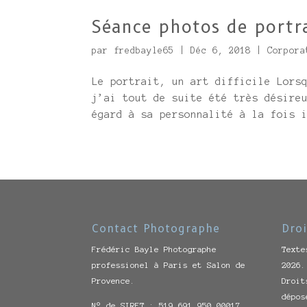
Séance photos de portr
par
fredbayle65
|
Déc 6, 2018
|
Corpora
Le portrait, un art difficile Lors
j’ai tout de suite été très désire
égard à sa personnalité à la fois 
Contact Photographe
Droi
Frédéric Bayle Photographe
Texte
professionel à Paris et Salon de
2026.
Provence.
Droit
dépos
N° de SIRET : 519 691 950 00017