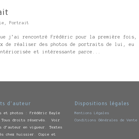
ait
te
,
Portrait
que j’ai rencontré Frédéric pour la première fois,
ux de réaliser des photos de portraits de lui, eu
intériorisée et intéressante parce...
ts d’auteur
Dispositions légales
s et photos : Frédéric Bayle
Mentions Légales
 Tous droits réservés. Voir
Conditions Générales de Vente
s d’auteur en vigueur. Textes
és chez huissier. Copie et